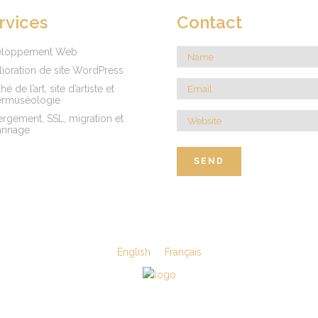
rvices
Contact
eloppement Web
ioration de site WordPress
é de l’art, site d’artiste et
rmuséologie
rgement, SSL, migration et
annage
English
Français
©Viande & Substituts enr.