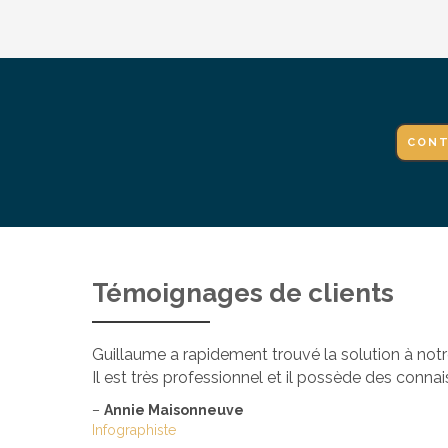
CONT
Témoignages de clients
Guillaume a rapidement trouvé la solution à notre
Il est très professionnel et il possède des conn
–
Annie Maisonneuve
Infographiste