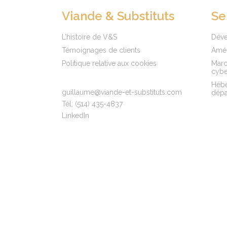
Viande & Substituts
Se
L’histoire de V&S
Dév
Témoignages de clients
Amél
Politique relative aux cookies
March
cybe
Hébe
guillaume@viande-et-substituts.com
dép
Tél:
(514) 435-4837
LinkedIn