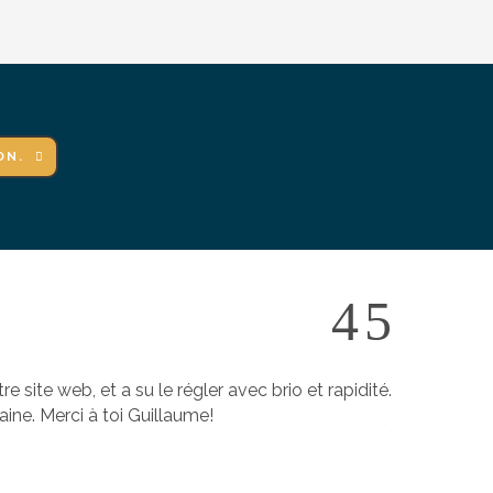
ON.
site web, et a su le régler avec brio et rapidité.
Je tenais si
ine. Merci à toi Guillaume!
Je suis très 
–
Carole Zuc
actingworksho